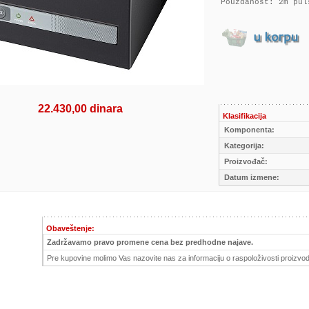
Pouzdanost: 2m pul
22.430,00 dinara
Klasifikacija
Komponenta:
Kategorija:
Proizvođač:
Datum izmene:
Obaveštenje:
Zadržavamo pravo promene cena bez predhodne najave.
Pre kupovine molimo Vas nazovite nas za informaciju o raspoloživosti proizvod