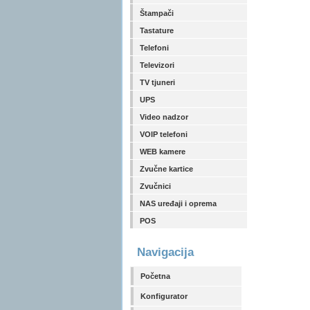
Štampači
Tastature
Telefoni
Televizori
TV tjuneri
UPS
Video nadzor
VOIP telefoni
WEB kamere
Zvučne kartice
Zvučnici
NAS uređaji i oprema
POS
Navigacija
Početna
Konfigurator