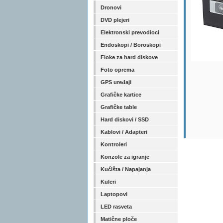
Dronovi
DVD plejeri
Elektronski prevodioci
Endoskopi / Boroskopi
Fioke za hard diskove
Foto oprema
GPS uređaji
Grafičke kartice
Grafičke table
Hard diskovi / SSD
Kablovi / Adapteri
Kontroleri
Konzole za igranje
Kućišta / Napajanja
Kuleri
Laptopovi
LED rasveta
Matične ploče