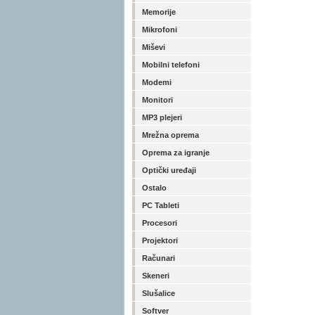
Memorije
Mikrofoni
Miševi
Mobilni telefoni
Modemi
Monitori
MP3 plejeri
Mrežna oprema
Oprema za igranje
Optički uređaji
Ostalo
PC Tableti
Procesori
Projektori
Računari
Skeneri
Slušalice
Softver