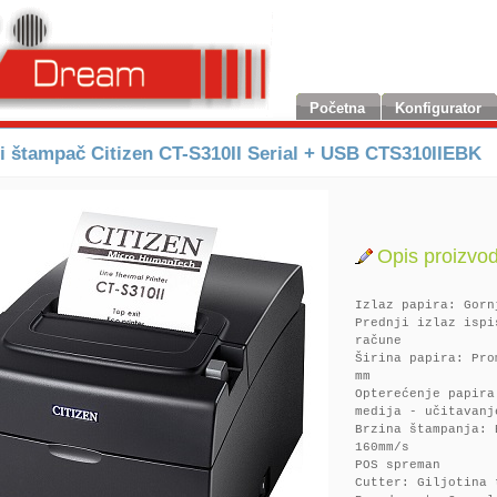
Početna
Konfigurator
i štampač Citizen CT-S310II Serial + USB CTS310IIEBK
Opis proizvo
Izlaz papira: Gorn
Prednji izlaz ispi
račune
Širina papira: Pro
mm
Opterećenje papir
medija - učitavanj
Brzina štampanja: 
160mm/s
POS spreman
Cutter: Giljotina 