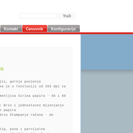
Kontakt
Cenovnik
Konfiguracije
da
jii, gornje punjenje
sa je u rezoluciji od 203 dpi za
menljiva širina papira - 58 i 80
a: Brzo i jednostavno mijenjanje
e papira
Brzo štampanje računa - do
tip, puna i parcijalna