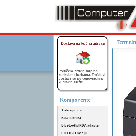
Termaln
Poručene artikle šaljemo
kurirskim službama. Troškovi
dostave su po cenovnicima
kurirskih službi
Komponente
Auto oprema
Bela tehnika
Bluetooth/IRDA adapteri
CD / DVD mediji