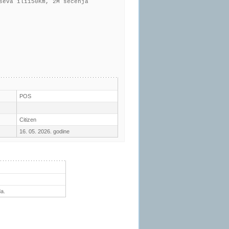
seva ili150Km, 2M sečenja
POS
Citizen
16. 05. 2026. godine
a.