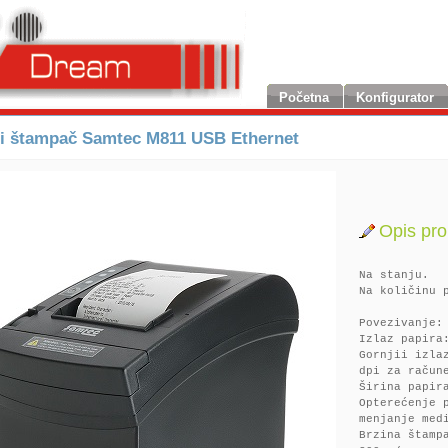
Početna
Konfigurator
i štampač Samtec M811 USB Ethernet
Opis pro
Na stanju.
Na količinu 
Povezivanje:
Izlaz papira
Gornjii izla
dpi za račun
Širina papir
Opterećenje 
menjanje med
Brzina štamp