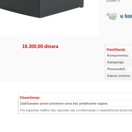
200mm/s
16.300,00 dinara
Klasifikacija
Komponenta:
Kategorija:
Proizvođač:
Datum izmene:
Obaveštenje:
Zadržavamo pravo promene cena bez predhodne najave.
Pre kupovine molimo Vas nazovite nas za informaciju o raspoloživosti proizvod