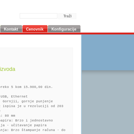
Kontakt
Cenovnik
Konfiguracije
izvoda
preko 5 kom 15.900,00 din.
 USB, Ethernet
: Gornjii, gornje punjenje
z ispisa je u rezoluciji od 203
e
a: 80 mm
papira: Brzo i jednostavno
ija - učitavanje papira
anja: Brzo štampanje računa - do