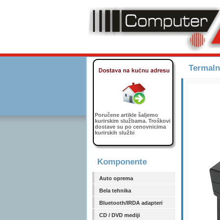
Termaln
Poručene artikle šaljemo
kurirskim službama. Troškovi
dostave su po cenovnicima
kurirskih službi
Komponente
Auto oprema
Bela tehnika
Bluetooth/IRDA adapteri
CD / DVD mediji