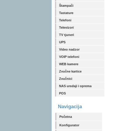
Štampači
Tastature
Telefoni
Televizori
TV tjuneri
UPS
Video nadzor
VOIP telefoni
WEB kamere
Zvučne kartice
Zvučnici
NAS uređaji i oprema
POS
Navigacija
Početna
Konfigurator