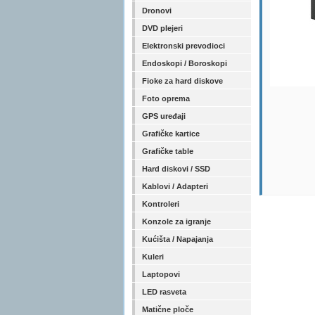
Dronovi
DVD plejeri
Elektronski prevodioci
Endoskopi / Boroskopi
Fioke za hard diskove
Foto oprema
GPS uređaji
Grafičke kartice
Grafičke table
Hard diskovi / SSD
Kablovi / Adapteri
Kontroleri
Konzole za igranje
Kućišta / Napajanja
Kuleri
Laptopovi
LED rasveta
Matične ploče