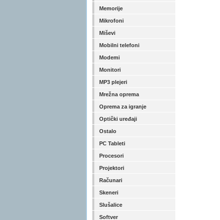
Memorije
Mikrofoni
Miševi
Mobilni telefoni
Modemi
Monitori
MP3 plejeri
Mrežna oprema
Oprema za igranje
Optički uređaji
Ostalo
PC Tableti
Procesori
Projektori
Računari
Skeneri
Slušalice
Softver