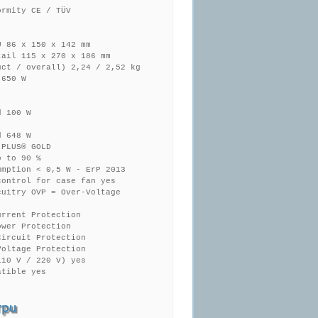
ormity CE / TÜV
U 86 x 150 x 142 mm
tail 115 x 270 x 186 mm
uct / overall) 2,24 / 2,52 kg
 650 W
d 100 W
d 648 W
 PLUS® GOLD
p to 90 %
umption < 0,5 W - ErP 2013
control for case fan yes
cuitry OVP = Over-Voltage
urrent Protection
ower Protection
Circuit Protection
Voltage Protection
110 V / 220 V) yes
atible yes