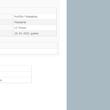
Kućišta / Napajanja
Napajanje
LC Power
18. 04. 2022. godine
a.