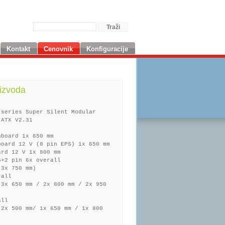
Kontakt
Cenovnik
Konfiguracije
izvoda
 series Super Silent Modular
 ATX V2.31
nboard 1x 650 mm
board 12 V (8 pin EPS) 1x 650 mm
ard 12 V 1x 800 mm
6+2 pin 6x overall
 3x 750 mm)
rall
 3x 650 mm / 2x 800 mm / 2x 950
all
 2x 500 mm/ 1x 650 mm / 1x 800