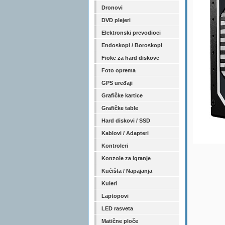
Dronovi
DVD plejeri
Elektronski prevodioci
Endoskopi / Boroskopi
Fioke za hard diskove
Foto oprema
GPS uređaji
Grafičke kartice
Grafičke table
Hard diskovi / SSD
Kablovi / Adapteri
Kontroleri
Konzole za igranje
Kućišta / Napajanja
Kuleri
Laptopovi
LED rasveta
Matične ploče