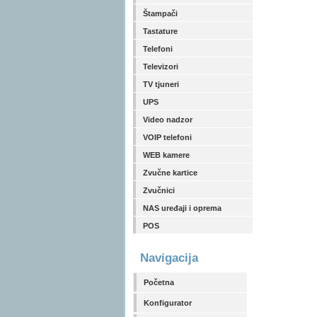
Štampači
Tastature
Telefoni
Televizori
TV tjuneri
UPS
Video nadzor
VOIP telefoni
WEB kamere
Zvučne kartice
Zvučnici
NAS uređaji i oprema
POS
Navigacija
Početna
Konfigurator