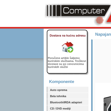
Napajan
Poručene artikle šaljemo
kurirskim službama. Troškovi
dostave su po cenovnicima
kurirskih službi
Komponente
Auto oprema
Bela tehnika
Bluetooth/IRDA adapteri
CD / DVD mediji