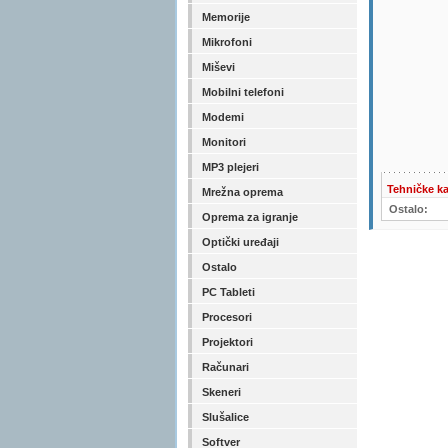
Memorije
Mikrofoni
Miševi
Mobilni telefoni
Modemi
Monitori
MP3 plejeri
Tehničke ka
Mrežna oprema
Ostalo:
Oprema za igranje
Optički uređaji
Ostalo
PC Tableti
Procesori
Projektori
Računari
Skeneri
Slušalice
Softver