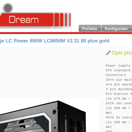
Početna
Konfigurator
je LC Power 650W LC6650M V2.31 80 plus gold
Opis pro
Power supply
ATX standard
Connectors
20+4 pin mai
4+4 pin main
4 pin mainbo
PCI-Express 
(3x 675 mm /
SATA 10x ove
(3x 500 mm /
mm)
PATA 5x over
(1x 350 mm /
mm)
FDD -