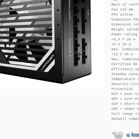
Mark of conf
Fan 120 mm
PFC active
Dimension PS
Dimension re
Weight (prod
Power rating
+3,3 V 20 A
+5 V 20 A
max. combine
+12 V 54 A
max. combine
Certified 80
Efficiency u
Standby cons
Temperature 
Security cir
Protection
OCP = Over-C
OPP = Over-P
SCP = Short-
UVP = Under-
Full range (
Haswell comp