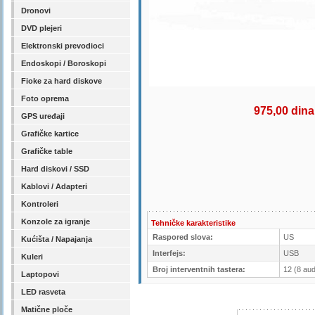
Dronovi
DVD plejeri
Elektronski prevodioci
Endoskopi / Boroskopi
Fioke za hard diskove
Foto oprema
975,00 dina
GPS uređaji
Grafičke kartice
Grafičke table
Hard diskovi / SSD
Kablovi / Adapteri
Kontroleri
Konzole za igranje
Tehničke karakteristike
Raspored slova:
US
Kućišta / Napajanja
Interfejs:
USB
Kuleri
Broj interventnih tastera:
12 (8 aud
Laptopovi
LED rasveta
Matične ploče