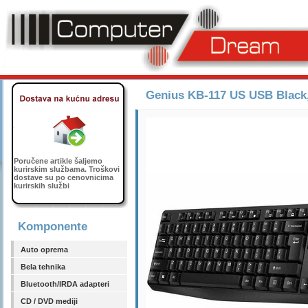
Genius KB-117 US USB Black,
Poručene artikle šaljemo
kurirskim službama. Troškovi
dostave su po cenovnicima
kurirskih službi
Komponente
Auto oprema
Bela tehnika
Bluetooth/IRDA adapteri
CD / DVD mediji