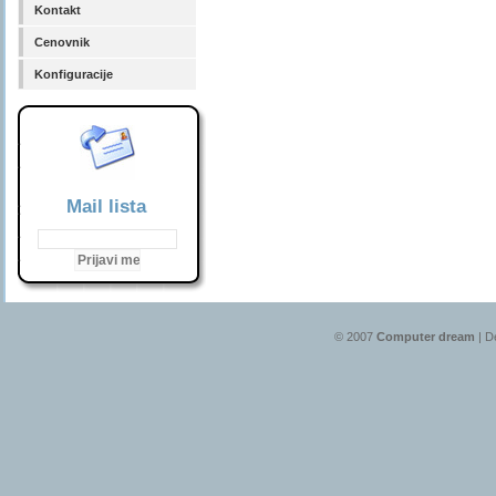
Kontakt
Cenovnik
Konfiguracije
Mail lista
© 2007
Computer dream
| D