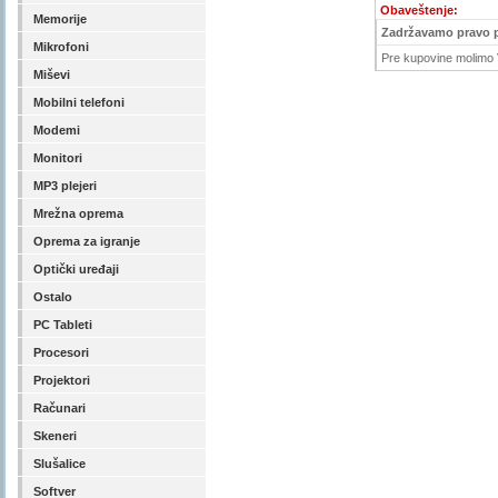
Obaveštenje:
Memorije
Zadržavamo pravo 
Mikrofoni
Pre kupovine molimo V
Miševi
Mobilni telefoni
Modemi
Monitori
MP3 plejeri
Mrežna oprema
Oprema za igranje
Optički uređaji
Ostalo
PC Tableti
Procesori
Projektori
Računari
Skeneri
Slušalice
Softver