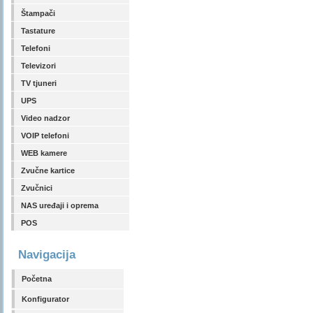
Štampači
Tastature
Telefoni
Televizori
TV tjuneri
UPS
Video nadzor
VOIP telefoni
WEB kamere
Zvučne kartice
Zvučnici
NAS uređaji i oprema
POS
Navigacija
Početna
Konfigurator