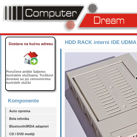
HDD RACK interni IDE UDMA 33
Poručene artikle šaljemo
kurirskim službama. Troškovi
dostave su po cenovnicima
kurirskih službi
Komponente
Auto oprema
Bela tehnika
Bluetooth/IRDA adapteri
CD / DVD mediji