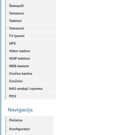
Štampači
Tastature
Telefoni
Televizori
TV tjuneri
UPS
Video nadzor
VOIP telefoni
WEB kamere
Zvučne kartice
Zvučnici
NAS uređaji i oprema
POS
Navigacija
Početna
Konfigurator