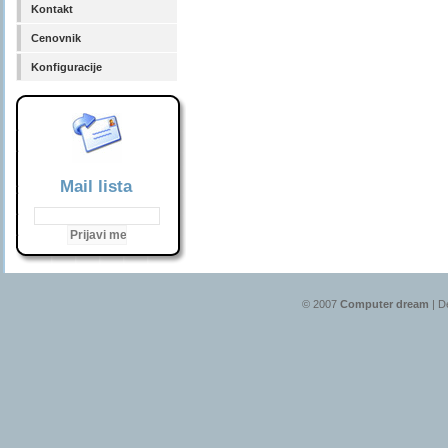
Kontakt
Cenovnik
Konfiguracije
Mail lista
© 2007
Computer dream
| D