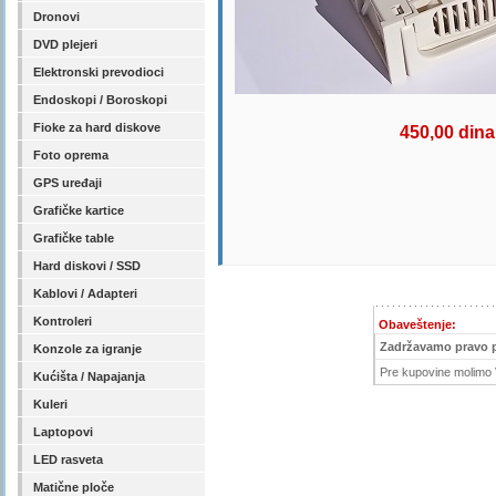
Dronovi
DVD plejeri
Elektronski prevodioci
Endoskopi / Boroskopi
Fioke za hard diskove
450,00 dina
Foto oprema
GPS uređaji
Grafičke kartice
Grafičke table
Hard diskovi / SSD
Kablovi / Adapteri
Kontroleri
Obaveštenje:
Zadržavamo pravo 
Konzole za igranje
Pre kupovine molimo V
Kućišta / Napajanja
Kuleri
Laptopovi
LED rasveta
Matične ploče