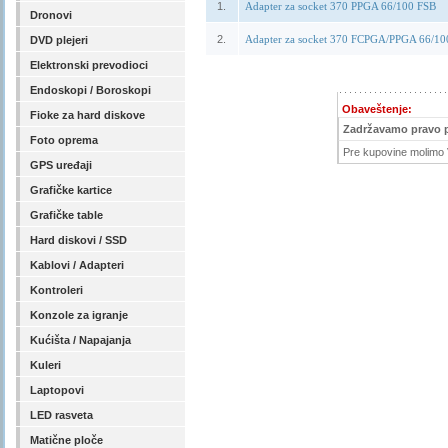
1.
Adapter za socket 370 PPGA 66/100 FSB
Dronovi
2.
Adapter za socket 370 FCPGA/PPGA 66/10
DVD plejeri
Elektronski prevodioci
Endoskopi / Boroskopi
Obaveštenje:
Fioke za hard diskove
Zadržavamo pravo 
Foto oprema
Pre kupovine molimo V
GPS uređaji
Grafičke kartice
Grafičke table
Hard diskovi / SSD
Kablovi / Adapteri
Kontroleri
Konzole za igranje
Kućišta / Napajanja
Kuleri
Laptopovi
LED rasveta
Matične ploče