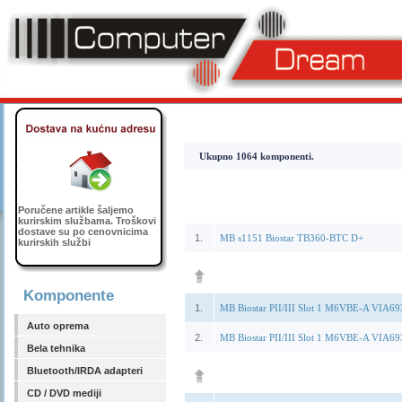
Ukupno 1064 komponenti.
Poručene artikle šaljemo
kurirskim službama. Troškovi
dostave su po cenovnicima
1.
MB s1151 Biostar TB360-BTC D+
kurirskih službi
Komponente
1.
MB Biostar PII/III Slot 1 M6VBE-A VIA6
Auto oprema
2.
MB Biostar PII/III Slot 1 M6VBE-A VIA6
Bela tehnika
Bluetooth/IRDA adapteri
CD / DVD mediji