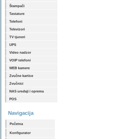
Štampači
Tastature
Telefoni
Televizori
TV tjuneri
UPS
Video nadzor
VOIP telefoni
WEB kamere
Zvučne kartice
Zvučnici
NAS uređaji i oprema
POS
Navigacija
Početna
Konfigurator