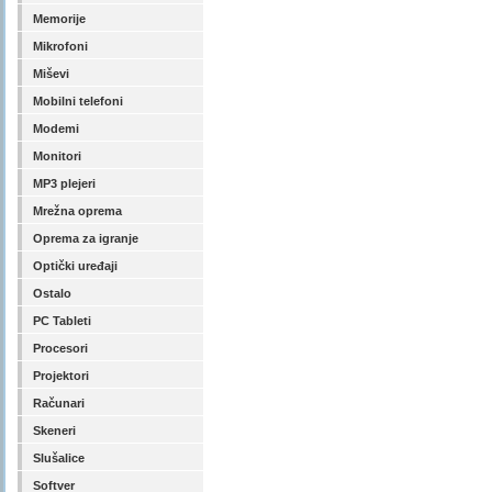
Memorije
Mikrofoni
Miševi
Mobilni telefoni
Modemi
Monitori
MP3 plejeri
Mrežna oprema
Oprema za igranje
Optički uređaji
Ostalo
PC Tableti
Procesori
Projektori
Računari
Skeneri
Slušalice
Softver