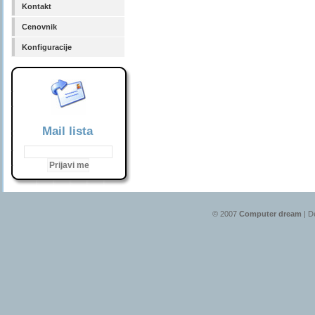
Kontakt
Cenovnik
Konfiguracije
Mail lista
© 2007
Computer dream
| D